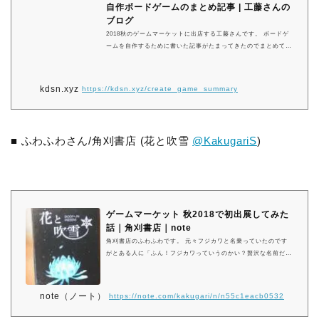
自作ボードゲームのまとめ記事 | 工藤さんの
ブログ
2018秋のゲームマーケットに出店する工藤さんです。 ボードゲ
ームを自作するために書いた記事がたまってきたのでまとめてみ
ました。 自分でボードゲームを作ってみたい方は見てみてくだ
さい！ スポンサードリンク 目次1 自作ボ …
kdsn.xyz
https://kdsn.xyz/create_game_summary
■ ふわふわさん/角刈書店 (花と吹雪
@KakugariS
)
ゲームマーケット 秋2018で初出展してみた
話｜角刈書店｜note
角刈書店のふわふわです。 元々フジカワと名乗っていたのです
がとある人に「ふん！フジカワっていうのかい？贅沢な名前だね
ぇ…！今からお前の名はふわふわだ！」と名前を奪われてしまい
まして、それ以来ふわふわとして生きています。 ゲームマーケ
ット 秋2018に初出展したのですが、諸々ありすぎて「よかっ
note（ノート）
https://note.com/kakugari/n/n55c1eacb0532
た〜」とか「大変だった〜」とか一言にまとめる事が出来ず、反
省点含め諸々まとめたいなと思いnoteに書いていってみることに