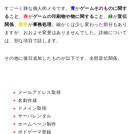
すごーく雑な個人的メモです。
青
が
ゲームそのものに関す
ること
、
赤
が
ゲームの印刷物や物に関すること
、
緑
が
宣伝
関係
、
黄色
が
事務処理
。細かくは少し変わった部分もあり
ますが、おおよそ変更はありませんでした。詳細について
は、別な項目で話します。
その他に後日追加したものが以下です。全部宣伝関係。
メールアドレス取得
名刺作成
ドメイン取得
サーバレンタル
ホームページ制作
ボドゲーマ登録