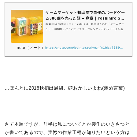
ゲームマーケット初出展で自作のボードゲー
ム380個を売った話 – 序章｜Yoshihiro S…
2018年11月24日（土）・25日（日）に開催された「ゲームマー
ケット2018秋」に「パティスリージレンマ」というサークル名で
出展し、ゲームデザインからコンポーネントデザインまで全てを
一人で手掛けたボードゲーム2作品を販売し、みごと380個を売り
上げることができました。今回、自分の実力を試す意味も含め
note（ノート）
https://note.com/beinteractive/n/n1bba718933e8
て、様々なことを考えながら、現時点での全力を出して制作に挑
んだので、その約4ヶ月に渡る奮闘をここに記しておきます。 作
ったもの 今回、２つのテーマから、２つの作品を制作しまし
た。 ひとつめは、「人の価値観」をテ…
…ほんとに2018秋初出展組、頭おかしいよね(褒め言葉)
さて本題ですが、前半は私についてとか製作のいきさつと
か書いてあるので、実際の作業工程が知りたいという方は