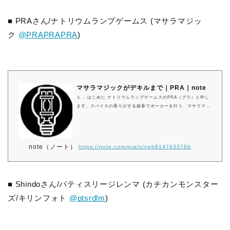
しました。 ゲームが出来るまでの話 これは長く涙無しには語れ
ない話なので、ダイジェストだけ記…
■ PRAさん/ナトリウムランプゲームス (マサラマジッ
ク
@PRAPRAPRA
)
マサラマジックがデキルまで｜PRA｜note
１． はじめに ナトリウムランプゲームスのPRA（プラ）と申し
ます。スパイスの香りがする線香でポーカーを行う、マサラマジ
ックというボードゲームを作り、ボードゲームの祭典「ゲームマ
ーケット2018秋」で頒布して、幸いなことに完売させることがで
きました。でもボードゲームを作ったのは今回が初めてでした
し、ボードゲームは数えるほどしか持っていませんでした。なぜ
note（ノート）
https://note.com/pra/n/neb814763376b
作ることになったのか、なぜ作りきることができたのかといえ
ば、いろいろな縁と幸運に恵まれたからです。このボードゲーム
ができるまでの経緯を文章にまとめてみる…
■ Shindoさん/パティスリージレンマ (カチカンモンスター
ズ/キリンフォト
@ptsrdlm
)