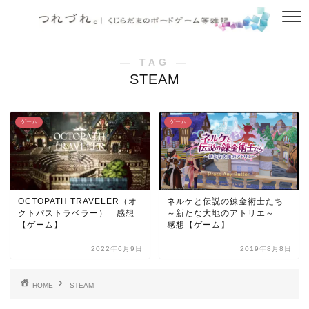
― TAG ―
STEAM
ゲーム
ゲーム
OCTOPATH TRAVELER（オ
ネルケと伝説の錬金術士たち
クトパストラベラー） 感想
～新たな大地のアトリエ～
【ゲーム】
感想【ゲーム】
2022年6月9日
2019年8月8日
HOME
STEAM