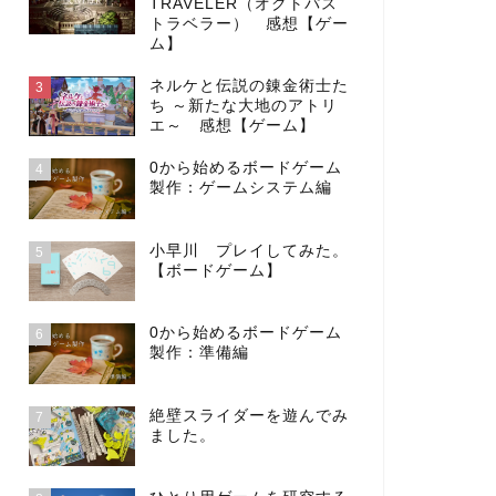
TRAVELER（オクトパス
トラベラー） 感想【ゲー
ム】
ネルケと伝説の錬金術士た
3
ち ～新たな大地のアトリ
エ～ 感想【ゲーム】
0から始めるボードゲーム
4
製作：ゲームシステム編
小早川 プレイしてみた。
5
【ボードゲーム】
0から始めるボードゲーム
6
製作：準備編
絶壁スライダーを遊んでみ
7
ました。