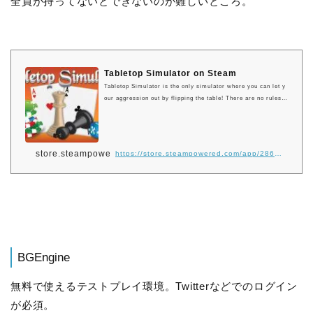
全員が持ってないとできないのが難しいところ。
Tabletop Simulator on Steam
Tabletop Simulator is the only simulator where you can let y
our aggression out by flipping the table! There are no rules t
o follow: just you, a physics sandbox, and your friends. Mak
e your own online board games or play the thousands of com
munity created mods. Unlimited gaming possibilities!
store.steampowered.com
https://store.steampowered.com/app/286160/Tabletop_Simulator/
BGEngine
無料で使えるテストプレイ環境。Twitterなどでのログイン
が必須。