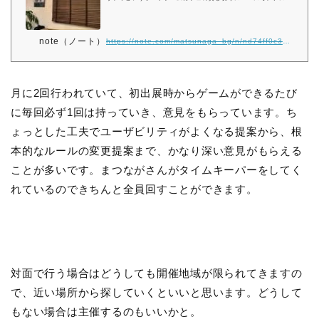
プレイ会を主催しています。まつながです！ Twitterで #木曜テ
ストプレイ会 で検索すると、いくつかツイートが出てくるので
ご参考にどうぞ。https://twitter.com/hashtag/%E6%9C%A8%E
note（ノート）
https://note.com/matsunaga_bg/n/nd74ff0c321ed
6%9B%9C%E3%83%86%E3%82%B9%E3%83%88%E3%83%9
7%E3%83%AC%E3%82%A4%E4%BC%9A?f=live もうすぐ50
回目を迎えることもあり、テストプレイ会をお探しの方にご紹介
されることも
月に2回行われていて、初出展時からゲームができるたび
に毎回必ず1回は持っていき、意見をもらっています。ち
ょっとした工夫でユーザビリティがよくなる提案から、根
本的なルールの変更提案まで、かなり深い意見がもらえる
ことが多いです。まつながさんがタイムキーパーをしてく
れているのできちんと全員回すことができます。
対面で行う場合はどうしても開催地域が限られてきますの
で、近い場所から探していくといいと思います。どうして
もない場合は主催するのもいいかと。