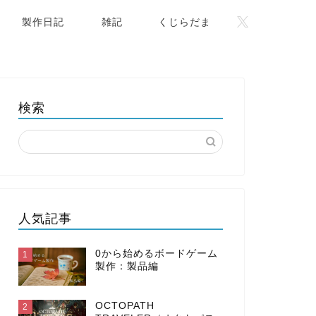
製作日記
雑記
くじらだま
検索
人気記事
0から始めるボードゲーム
1
製作：製品編
OCTOPATH
2