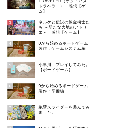
TRAVELER（オクトパス
トラベラー） 感想【ゲー
ム】
ネルケと伝説の錬金術士た
3
ち ～新たな大地のアトリ
エ～ 感想【ゲーム】
0から始めるボードゲーム
4
製作：ゲームシステム編
小早川 プレイしてみた。
5
【ボードゲーム】
0から始めるボードゲーム
6
製作：準備編
絶壁スライダーを遊んでみ
7
ました。