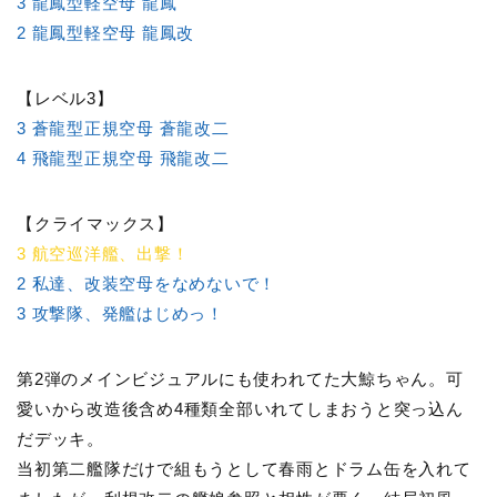
3 龍鳳型軽空母 龍鳳
2 龍鳳型軽空母 龍鳳改
【レベル3】
3 蒼龍型正規空母 蒼龍改二
4 飛龍型正規空母 飛龍改二
【クライマックス】
3 航空巡洋艦、出撃！
2 私達、改装空母をなめないで！
3 攻撃隊、発艦はじめっ！
第2弾のメインビジュアルにも使われてた大鯨ちゃん。可
愛いから改造後含め4種類全部いれてしまおうと突っ込ん
だデッキ。
当初第二艦隊だけで組もうとして春雨とドラム缶を入れて