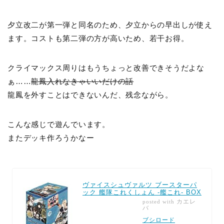
夕立改二が第一弾と同名のため、夕立からの早出しが使え
ます。コストも第二弾の方が高いため、若干お得。
クライマックス周りはもうちょっと改善できそうだよな
ぁ……
龍鳳入れなきゃいいだけの話
龍鳳を外すことはできないんだ、残念ながら。
こんな感じで遊んでいます。
またデッキ作ろうかなー
ヴァイスシュヴァルツ ブースターパ
ック 艦隊これくしょん -艦これ- BOX
カエレ
posted with
バ
ブシロード