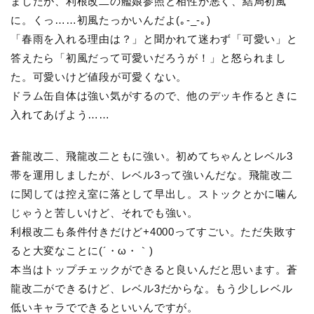
ましたが、利根改二の艦娘参照と相性が悪く、結局初風
に。くっ……初風たっかいんだよ(｡-_-｡)
「春雨を入れる理由は？」と聞かれて迷わず「可愛い」と
答えたら「初風だって可愛いだろうが！」と怒られまし
た。可愛いけど値段が可愛くない。
ドラム缶自体は強い気がするので、他のデッキ作るときに
入れてあげよう……
蒼龍改二、飛龍改二ともに強い。初めてちゃんとレベル3
帯を運用しましたが、レベル3って強いんだな。飛龍改二
に関しては控え室に落として早出し。ストックとかに噛ん
じゃうと苦しいけど、それでも強い。
利根改二も条件付きだけど+4000ってすごい。ただ失敗す
ると大変なことに(´・ω・｀)
本当はトップチェックができると良いんだと思います。蒼
龍改二ができるけど、レベル3だからな。もう少しレベル
低いキャラでできるといいんですが。