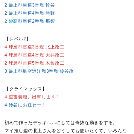
2 最上型重巡3番艦 鈴谷
2 最上型重巡4番艦 熊野
2
妙高
型重巡2番艦 那智
【レベル2】
4 球磨型雷巡3番艦 北上改二
4 球磨型雷巡4番艦 大井改二
2 球磨型雷巡5番艦 木曾改二
3 最上型航空巡洋艦3番艦 鈴谷改
【クライマックス】
4 重雷装艦、出撃します！
4 鈴谷にお任せー！
初めて作ったデッキ……にしては奇抜な動きをする。
マイ推し艦の北上さんをどうしても使いたくて、いろんな