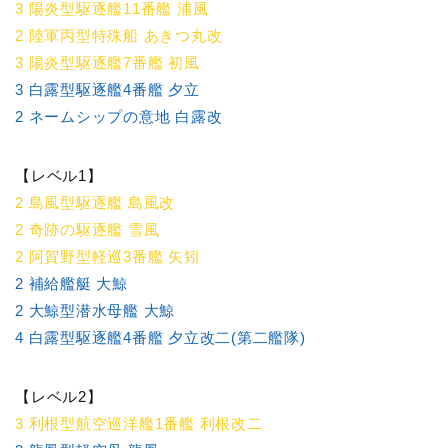
3 陽炎型駆逐艦11番艦 浦風
2 陸軍丙型特殊船 あきつ丸改
3 陽炎型駆逐艦7番艦 初風
3 白露型駆逐艦4番艦 夕立
2 ネームシップの意地 白露改
【レベル1】
2 島風型駆逐艦 島風改
2 奇跡の駆逐艦 雪風
2 阿賀野型軽巡3番艦 矢矧
2 補給艦艇 大鯨
2 大鯨型潜水母艦 大鯨
4 白露型駆逐艦4番艦 夕立改二(第二艦隊)
【レベル2】
3 利根型航空巡洋艦1番艦 利根改二