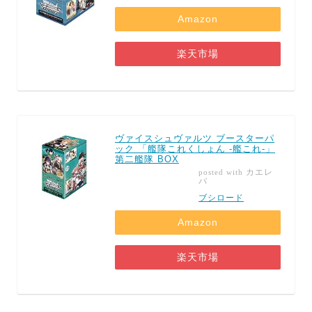
Amazon
楽天市場
ヴァイスシュヴァルツ ブースターパ
ック 「艦隊これくしょん -艦これ-」
第二艦隊 BOX
カエレ
posted with
バ
ブシロード
Amazon
楽天市場