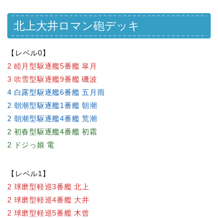
北上大井ロマン砲デッキ
【レベル0】
2 睦月型駆逐艦5番艦 皐月
3 吹雪型駆逐艦9番艦 磯波
4 白露型駆逐艦6番艦 五月雨
2 朝潮型駆逐艦1番艦 朝潮
2 朝潮型駆逐艦4番艦 荒潮
2 初春型駆逐艦4番艦 初霜
2 ドジっ娘 電
【レベル1】
2 球磨型軽巡3番艦 北上
2 球磨型軽巡4番艦 大井
2 球磨型軽巡5番艦 木曾